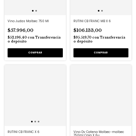
Vino Judas Malbec 750 Ml
RUTINI CB FRANC MB X 6
$57.996,00
$106.133,00
$52.196,40
con
Transferencia
$95.519,70
con
Transferencia
o depósito
o depósito
RUTINI CB FRANC X 6
Vino Dv Catena Malbec-malbec
750ml Caja X 6u