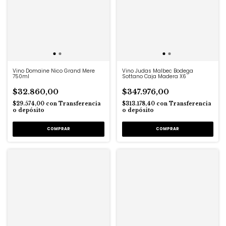
Vino Domaine Nico Grand Mere
Vino Judas Malbec Bodega
750ml
Sottano Caja Madera X6
$32.860,00
$347.976,00
$29.574,00
con
Transferencia
$313.178,40
con
Transferencia
o depósito
o depósito