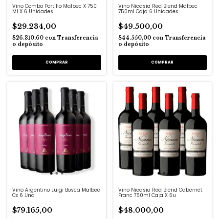
Vino Combo Portillo Malbec X 750
Vino Nicasia Red Blend Malbec
Ml X 6 Unidades
750ml Caja 6 Unidades
$29.234,00
$49.500,00
$26.310,60
con
Transferencia
$44.550,00
con
Transferencia
o depósito
o depósito
Vino Argentino Luigi Bosca Malbec
Vino Nicasia Red Blend Cabernet
Cx 6 Und
Franc 750ml Caja X 6u
$79.165,00
$48.000,00