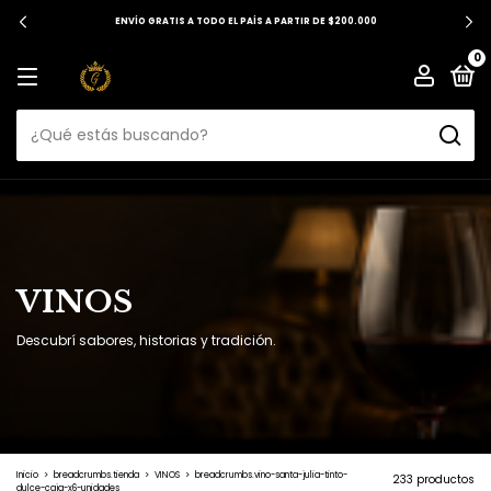
ENVÍO GRATIS A TODO EL PAÍS A PARTIR DE $200.000
0
VINOS
Descubrí sabores, historias y tradición.
Inicio
>
breadcrumbs.tienda
>
VINOS
>
breadcrumbs.vino-santa-julia-tinto-
233 productos
dulce-caja-x6-unidades