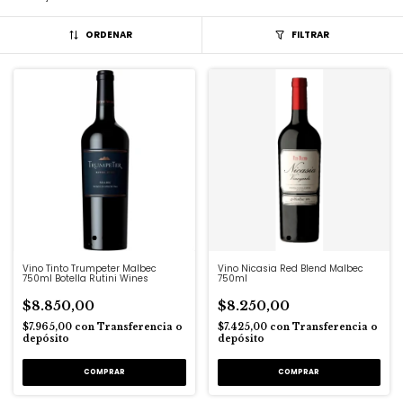
ORDENAR
FILTRAR
Vino Tinto Trumpeter Malbec
Vino Nicasia Red Blend Malbec
750ml Botella Rutini Wines
750ml
$8.850,00
$8.250,00
$7.965,00
con
Transferencia o
$7.425,00
con
Transferencia o
depósito
depósito