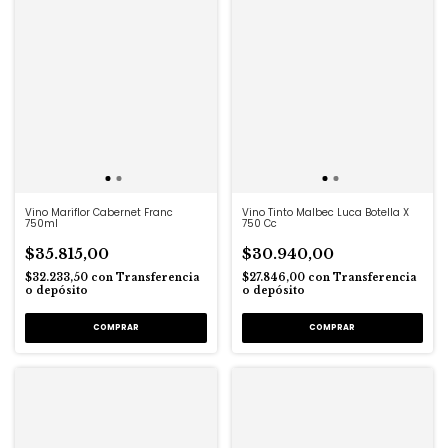
Vino Mariflor Cabernet Franc
Vino Tinto Malbec Luca Botella X
750ml
750 Cc
$35.815,00
$30.940,00
$32.233,50
con
Transferencia
$27.846,00
con
Transferencia
o depósito
o depósito